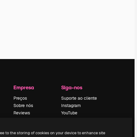
Empresa
Siga-nos
Preços
Suporte ao cliente
Sobre nós
Instagram
Reviews
YouTube
Emprego
LinkedIn
Tendências de
TikTok
ree to the storing of cookies on your device to enhance site
pesquisa
Discord