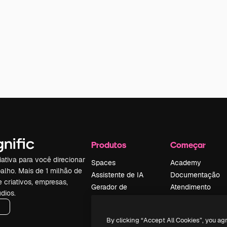
Produtos
Começar
iativa para você direcionar
Spaces
Academy
alho. Mais de 1 milhão de
Assistente de IA
Documentação
e criativos, empresas,
Gerador de
Atendimento
dios.
imagens
Termos e
Gerador de vídeos
condições
By clicking “Accept All Cookies”, you ag
Texto para voz
Política de