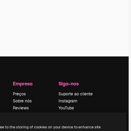
Empresa
Siga-nos
Preços
Suporte ao cliente
Sobre nós
Instagram
Reviews
YouTube
Emprego
LinkedIn
Tendências de
TikTok
ree to the storing of cookies on your device to enhance site
pesquisa
Discord