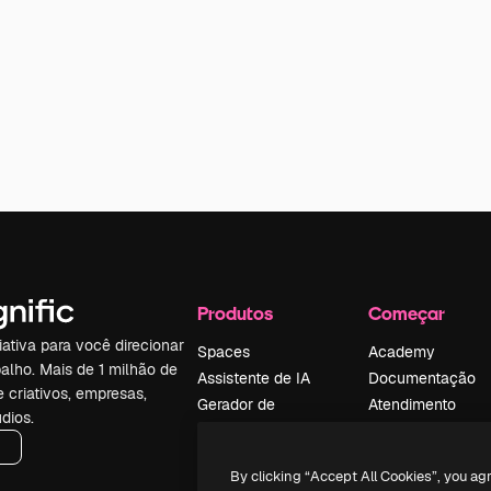
Produtos
Começar
iativa para você direcionar
Spaces
Academy
alho. Mais de 1 milhão de
Assistente de IA
Documentação
e criativos, empresas,
Gerador de
Atendimento
dios.
imagens
Termos e
Gerador de vídeos
condições
By clicking “Accept All Cookies”, you ag
Texto para voz
Política de