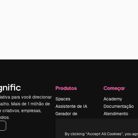
Produtos
Começar
iativa para você direcionar
Spaces
Academy
alho. Mais de 1 milhão de
Assistente de IA
Documentação
e criativos, empresas,
Gerador de
Atendimento
dios.
imagens
Termos e
Gerador de vídeos
condições
By clicking “Accept All Cookies”, you ag
Texto para voz
Política de