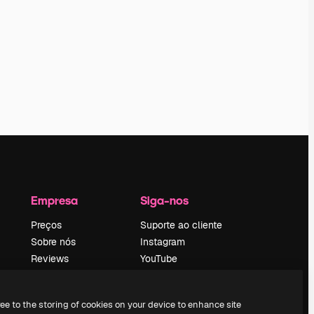
Empresa
Siga-nos
Preços
Suporte ao cliente
Sobre nós
Instagram
Reviews
YouTube
Emprego
LinkedIn
Tendências de
TikTok
ree to the storing of cookies on your device to enhance site
pesquisa
Discord