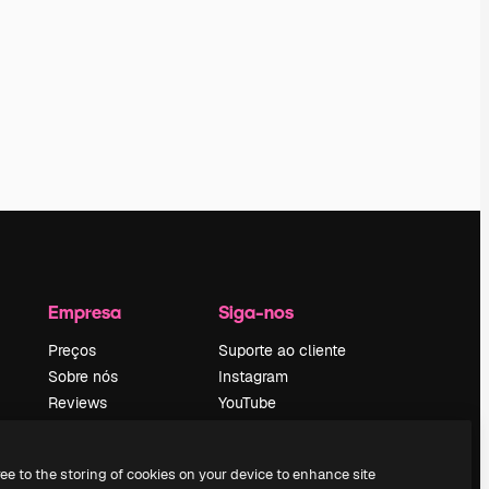
Empresa
Siga-nos
Preços
Suporte ao cliente
Sobre nós
Instagram
Reviews
YouTube
Emprego
LinkedIn
Tendências de
TikTok
ree to the storing of cookies on your device to enhance site
pesquisa
Discord