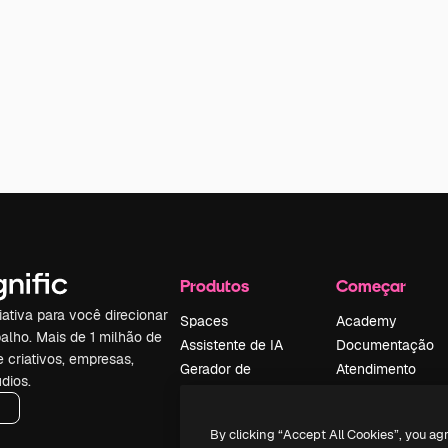
Produtos
Começar
iativa para você direcionar
Spaces
Academy
alho. Mais de 1 milhão de
Assistente de IA
Documentação
e criativos, empresas,
Gerador de
Atendimento
dios.
imagens
Termos e
Gerador de vídeos
condições
By clicking “Accept All Cookies”, you ag
Texto para voz
Política de