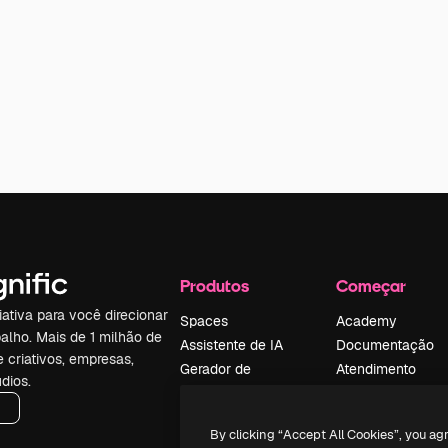
Produtos
Começar
iativa para você direcionar
Spaces
Academy
alho. Mais de 1 milhão de
Assistente de IA
Documentação
e criativos, empresas,
Gerador de
Atendimento
dios.
imagens
Termos e
Gerador de vídeos
condições
By clicking “Accept All Cookies”, you ag
Texto para voz
Política de