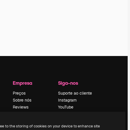
Empresa
Siga-nos
Preços
Suporte ao cliente
Sobre nós
Instagram
Reviews
YouTube
Emprego
LinkedIn
Tendências de
TikTok
ree to the storing of cookies on your device to enhance site
pesquisa
Discord