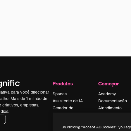
Produtos
Começar
iativa para você direcionar
Spaces
Academy
alho. Mais de 1 milhão de
Assistente de IA
Documentação
e criativos, empresas,
Gerador de
Atendimento
dios.
imagens
Termos e
Gerador de vídeos
condições
By clicking “Accept All Cookies”, you ag
Texto para voz
Política de