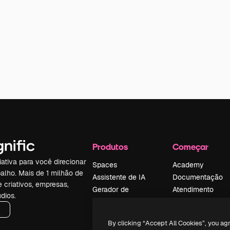
Produtos
Começar
iativa para você direcionar
Spaces
Academy
alho. Mais de 1 milhão de
Assistente de IA
Documentação
e criativos, empresas,
Gerador de
Atendimento
dios.
imagens
Termos e
Gerador de vídeos
condições
By clicking “Accept All Cookies”, you ag
Texto para voz
Política de