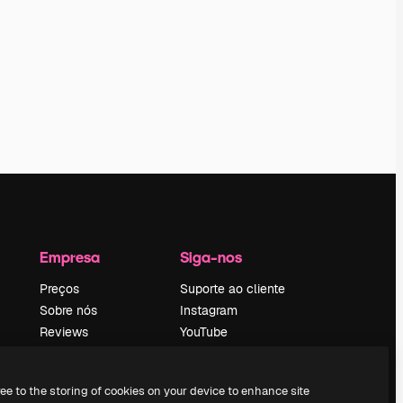
Empresa
Siga-nos
Preços
Suporte ao cliente
Sobre nós
Instagram
Reviews
YouTube
Emprego
LinkedIn
Tendências de
TikTok
ree to the storing of cookies on your device to enhance site
pesquisa
Discord