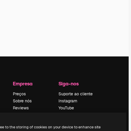
Empresa
Siga-nos
Preços
Suporte ao cliente
Sobre nós
Instagram
Reviews
YouTube
Emprego
LinkedIn
Tendências de
TikTok
ree to the storing of cookies on your device to enhance site
pesquisa
Discord