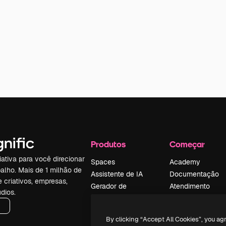
Produtos
Começar
iativa para você direcionar
Spaces
Academy
alho. Mais de 1 milhão de
Assistente de IA
Documentação
e criativos, empresas,
Gerador de
Atendimento
dios.
imagens
Termos e
Gerador de vídeos
condições
By clicking “Accept All Cookies”, you ag
Texto para voz
Política de