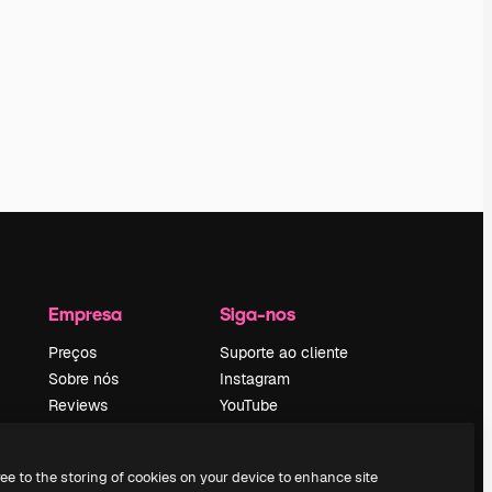
Empresa
Siga-nos
Preços
Suporte ao cliente
Sobre nós
Instagram
Reviews
YouTube
Emprego
LinkedIn
Tendências de
TikTok
ree to the storing of cookies on your device to enhance site
pesquisa
Discord