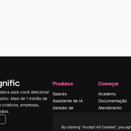
Produtos
Começar
iativa para você direcionar
Spaces
Academy
alho. Mais de 1 milhão de
Assistente de IA
Documentação
e criativos, empresas,
Gerador de
Atendimento
dios.
imagens
Termos e
Gerador de vídeos
condições
By clicking “Accept All Cookies”, you ag
Texto para voz
Política de