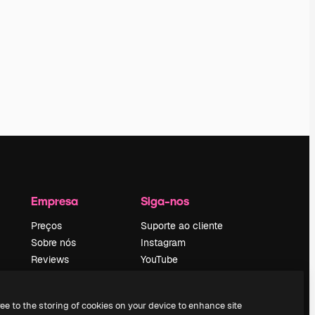
Empresa
Siga-nos
Preços
Suporte ao cliente
Sobre nós
Instagram
Reviews
YouTube
Emprego
LinkedIn
Tendências de
TikTok
ree to the storing of cookies on your device to enhance site
pesquisa
Discord