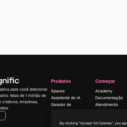
Produtos
Começar
iativa para você direcionar
Spaces
Academy
alho. Mais de 1 milhão de
Assistente de IA
Documentação
e criativos, empresas,
Gerador de
Atendimento
dios.
imagens
Termos e
Gerador de vídeos
condições
By clicking “Accept All Cookies”, you ag
Texto para voz
Política de