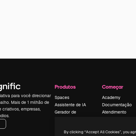
Produtos
Começar
iativa para você direcionar
Spaces
Academy
alho. Mais de 1 milhão de
Assistente de IA
Documentação
e criativos, empresas,
Gerador de
Atendimento
dios.
imagens
Termos e
Gerador de vídeos
condições
By clicking “Accept All Cookies”, you ag
Texto para voz
Política de