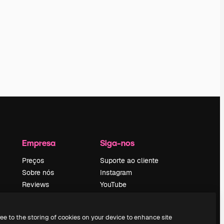
Empresa
Siga-nos
Preços
Suporte ao cliente
Sobre nós
Instagram
Reviews
YouTube
Emprego
LinkedIn
Tendências de
TikTok
ree to the storing of cookies on your device to enhance site
pesquisa
Discord