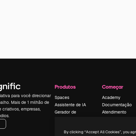
Produtos
Começar
iativa para você direcionar
Spaces
Academy
alho. Mais de 1 milhão de
Assistente de IA
Documentação
e criativos, empresas,
Gerador de
Atendimento
dios.
imagens
Termos e
Gerador de vídeos
condições
By clicking “Accept All Cookies”, you ag
Texto para voz
Política de