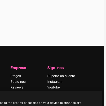
Empresa
Siga-nos
Preços
Suporte ao cliente
Sobre nós
Instagram
Reviews
YouTube
Emprego
LinkedIn
Tendências de
TikTok
ree to the storing of cookies on your device to enhance site
pesquisa
Discord