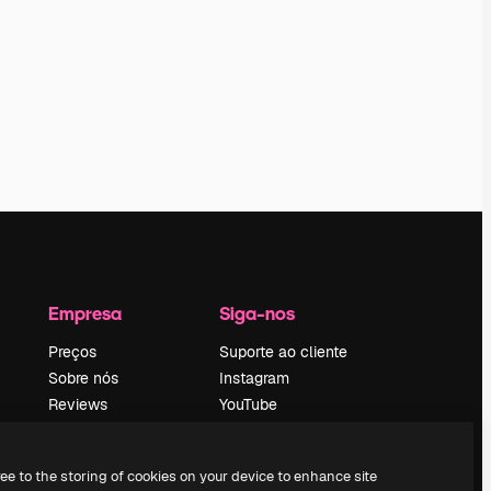
Empresa
Siga-nos
Preços
Suporte ao cliente
Sobre nós
Instagram
Reviews
YouTube
Emprego
LinkedIn
Tendências de
TikTok
ree to the storing of cookies on your device to enhance site
pesquisa
Discord