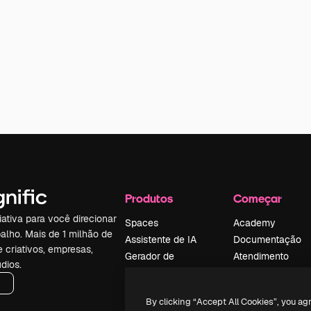
Produtos
Começar
iativa para você direcionar
Spaces
Academy
alho. Mais de 1 milhão de
Assistente de IA
Documentação
e criativos, empresas,
Gerador de
Atendimento
dios.
imagens
Termos e
Gerador de vídeos
condições
By clicking “Accept All Cookies”, you ag
Texto para voz
Política de