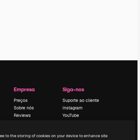
Empresa
Siga-nos
Preços
Suporte ao cliente
Sobre nós
Instagram
Reviews
YouTube
Emprego
LinkedIn
Tendências de
TikTok
ree to the storing of cookies on your device to enhance site
pesquisa
Discord