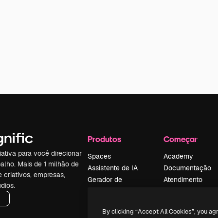
Produtos
Começar
iativa para você direcionar
Spaces
Academy
alho. Mais de 1 milhão de
Assistente de IA
Documentação
e criativos, empresas,
Gerador de
Atendimento
dios.
imagens
Termos e
Gerador de vídeos
condições
By clicking “Accept All Cookies”, you ag
Texto para voz
Política de