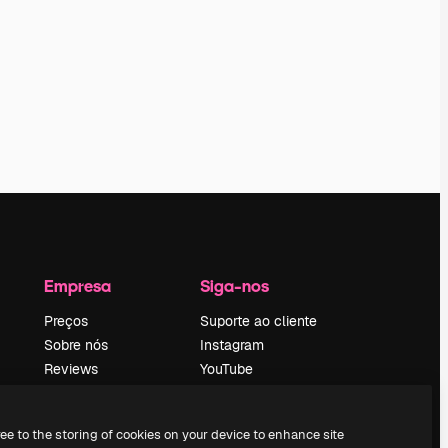
Empresa
Siga-nos
Preços
Suporte ao cliente
Sobre nós
Instagram
Reviews
YouTube
Emprego
LinkedIn
Tendências de
TikTok
ree to the storing of cookies on your device to enhance site
pesquisa
Discord