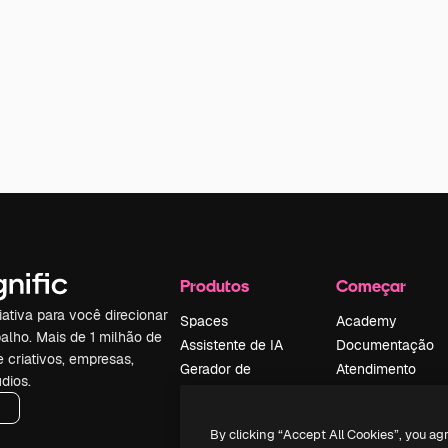
Produtos
Começar
iativa para você direcionar
Spaces
Academy
alho. Mais de 1 milhão de
Assistente de IA
Documentação
e criativos, empresas,
Gerador de
Atendimento
dios.
imagens
Termos e
Gerador de vídeos
condições
By clicking “Accept All Cookies”, you ag
Texto para voz
Política de