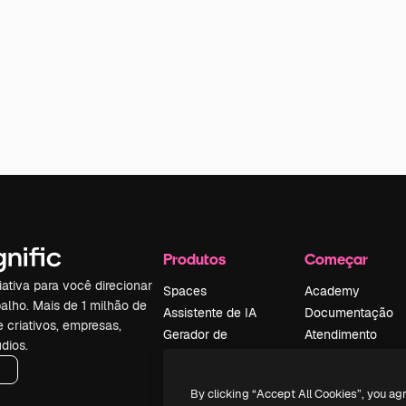
Produtos
Começar
iativa para você direcionar
Spaces
Academy
alho. Mais de 1 milhão de
Assistente de IA
Documentação
e criativos, empresas,
Gerador de
Atendimento
dios.
imagens
Termos e
Gerador de vídeos
condições
By clicking “Accept All Cookies”, you ag
Texto para voz
Política de