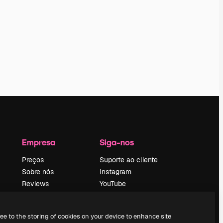
Empresa
Siga-nos
Preços
Suporte ao cliente
Sobre nós
Instagram
Reviews
YouTube
Emprego
LinkedIn
Tendências de
TikTok
ree to the storing of cookies on your device to enhance site
pesquisa
Discord