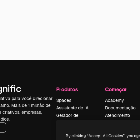
Produtos
Começar
iativa para você direcionar
Spaces
Academy
alho. Mais de 1 milhão de
Assistente de IA
Documentação
e criativos, empresas,
Gerador de
Atendimento
dios.
imagens
Termos e
Gerador de vídeos
condições
By clicking “Accept All Cookies”, you ag
Texto para voz
Política de