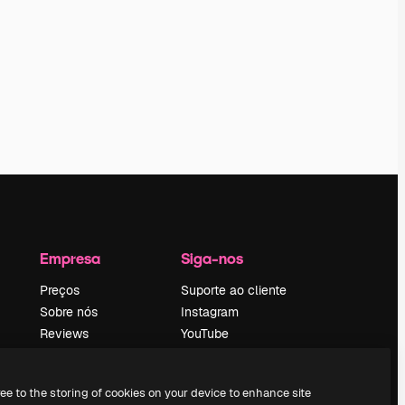
Empresa
Siga-nos
Preços
Suporte ao cliente
Sobre nós
Instagram
Reviews
YouTube
Emprego
LinkedIn
Tendências de
TikTok
ree to the storing of cookies on your device to enhance site
pesquisa
Discord