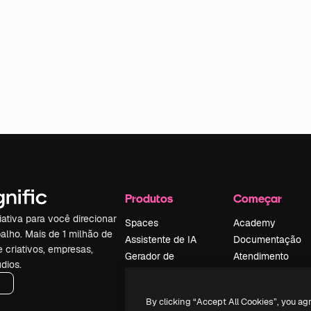
Produtos
Começar
iativa para você direcionar
Spaces
Academy
alho. Mais de 1 milhão de
Assistente de IA
Documentação
e criativos, empresas,
Gerador de
Atendimento
dios.
imagens
Termos e
Gerador de vídeos
condições
By clicking “Accept All Cookies”, you ag
Texto para voz
Política de