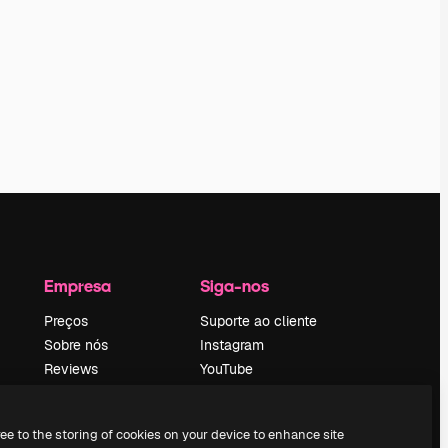
Empresa
Siga-nos
Preços
Suporte ao cliente
Sobre nós
Instagram
Reviews
YouTube
Emprego
LinkedIn
Tendências de
TikTok
ree to the storing of cookies on your device to enhance site
pesquisa
Discord