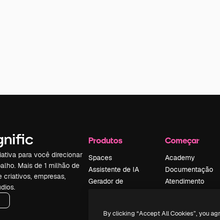
Produtos
Começar
iativa para você direcionar
Spaces
Academy
alho. Mais de 1 milhão de
Assistente de IA
Documentação
e criativos, empresas,
Gerador de
Atendimento
dios.
imagens
Termos e
Gerador de vídeos
condições
By clicking “Accept All Cookies”, you ag
Texto para voz
Política de