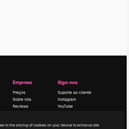
Empresa
Siga-nos
Preços
Suporte ao cliente
Sobre nós
Instagram
Reviews
YouTube
Emprego
LinkedIn
Tendências de
TikTok
ree to the storing of cookies on your device to enhance site
pesquisa
Discord