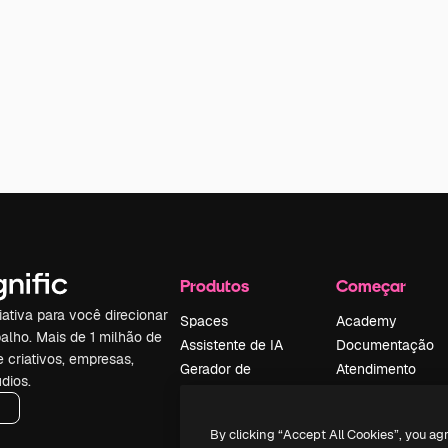
Produtos
Começar
iativa para você direcionar
Spaces
Academy
alho. Mais de 1 milhão de
Assistente de IA
Documentação
e criativos, empresas,
Gerador de
Atendimento
dios.
imagens
Termos e
Gerador de vídeos
condições
By clicking “Accept All Cookies”, you ag
Texto para voz
Política de