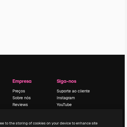
Empresa
Siga-nos
Preços
Suporte ao cliente
Sobre nós
Instagram
Reviews
YouTube
Emprego
LinkedIn
Tendências de
TikTok
ree to the storing of cookies on your device to enhance site
pesquisa
Discord