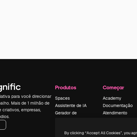
Produtos
Começar
iativa para você direcionar
Spaces
Academy
alho. Mais de 1 milhão de
Assistente de IA
Documentação
e criativos, empresas,
Gerador de
Atendimento
dios.
imagens
Termos e
Gerador de vídeos
condições
By clicking “Accept All Cookies”, you ag
Texto para voz
Política de