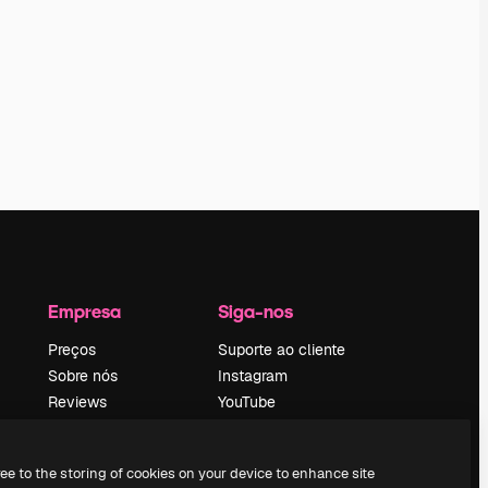
Empresa
Siga-nos
Preços
Suporte ao cliente
Sobre nós
Instagram
Reviews
YouTube
Emprego
LinkedIn
Tendências de
TikTok
ree to the storing of cookies on your device to enhance site
pesquisa
Discord