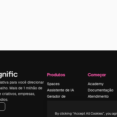
Produtos
Começar
iativa para você direcionar
Spaces
Academy
alho. Mais de 1 milhão de
Assistente de IA
Documentação
e criativos, empresas,
Gerador de
Atendimento
dios.
imagens
Termos e
Gerador de vídeos
condições
By clicking “Accept All Cookies”, you ag
Texto para voz
Política de