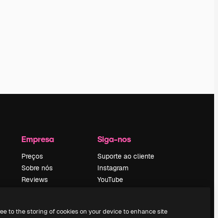
Empresa
Siga-nos
Preços
Suporte ao cliente
Sobre nós
Instagram
Reviews
YouTube
Emprego
LinkedIn
Tendências de
TikTok
ree to the storing of cookies on your device to enhance site
pesquisa
Discord