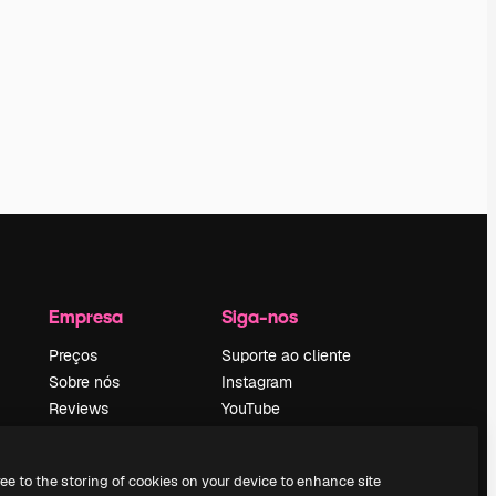
Empresa
Siga-nos
Preços
Suporte ao cliente
Sobre nós
Instagram
Reviews
YouTube
Emprego
LinkedIn
Tendências de
TikTok
ree to the storing of cookies on your device to enhance site
pesquisa
Discord