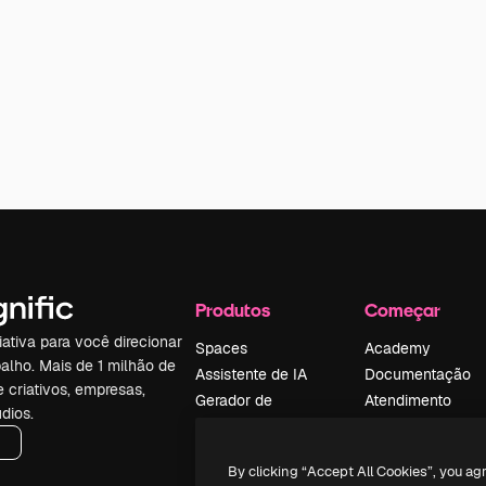
Produtos
Começar
iativa para você direcionar
Spaces
Academy
alho. Mais de 1 milhão de
Assistente de IA
Documentação
e criativos, empresas,
Gerador de
Atendimento
dios.
imagens
Termos e
Gerador de vídeos
condições
By clicking “Accept All Cookies”, you ag
Texto para voz
Política de