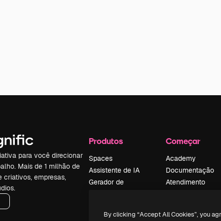
Produtos
Começar
iativa para você direcionar
Spaces
Academy
alho. Mais de 1 milhão de
Assistente de IA
Documentação
e criativos, empresas,
Gerador de
Atendimento
dios.
imagens
Termos e
Gerador de vídeos
condições
By clicking “Accept All Cookies”, you ag
Texto para voz
Política de