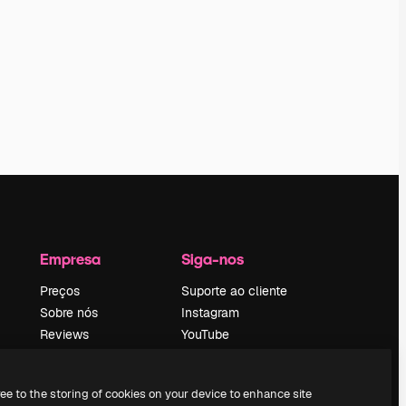
Empresa
Siga-nos
Preços
Suporte ao cliente
Sobre nós
Instagram
Reviews
YouTube
Emprego
LinkedIn
Tendências de
TikTok
ree to the storing of cookies on your device to enhance site
pesquisa
Discord