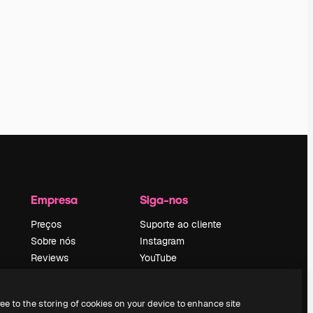
Empresa
Siga-nos
Preços
Suporte ao cliente
Sobre nós
Instagram
Reviews
YouTube
Emprego
LinkedIn
Tendências de
TikTok
ree to the storing of cookies on your device to enhance site
pesquisa
Discord