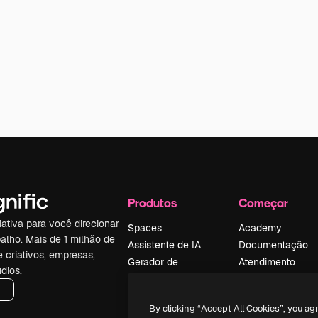
Produtos
Começar
iativa para você direcionar
Spaces
Academy
alho. Mais de 1 milhão de
Assistente de IA
Documentação
e criativos, empresas,
Gerador de
Atendimento
dios.
imagens
Termos e
Gerador de vídeos
condições
By clicking “Accept All Cookies”, you ag
Texto para voz
Política de