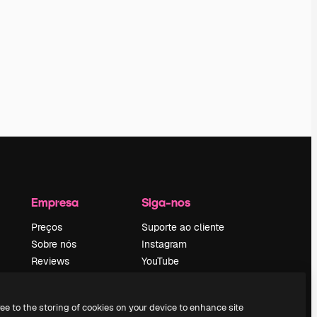
Empresa
Siga-nos
Preços
Suporte ao cliente
Sobre nós
Instagram
Reviews
YouTube
Emprego
LinkedIn
Tendências de
TikTok
ree to the storing of cookies on your device to enhance site
pesquisa
Discord