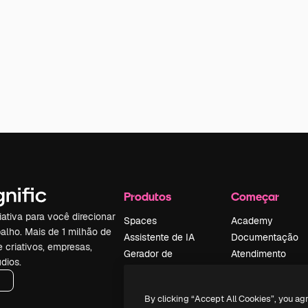
Produtos
Começar
iativa para você direcionar
Spaces
Academy
alho. Mais de 1 milhão de
Assistente de IA
Documentação
e criativos, empresas,
Gerador de
Atendimento
dios.
imagens
Termos e
Gerador de vídeos
condições
By clicking “Accept All Cookies”, you ag
Texto para voz
Política de