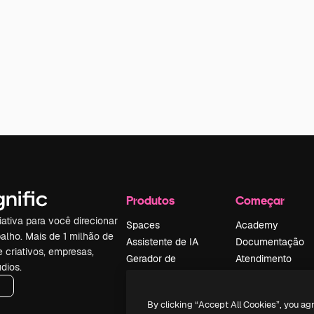
Produtos
Começar
iativa para você direcionar
Spaces
Academy
alho. Mais de 1 milhão de
Assistente de IA
Documentação
e criativos, empresas,
Gerador de
Atendimento
dios.
imagens
Termos e
Gerador de vídeos
condições
By clicking “Accept All Cookies”, you ag
Texto para voz
Política de