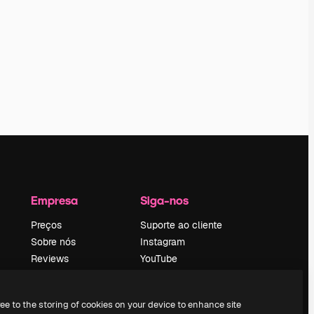
Empresa
Siga-nos
Preços
Suporte ao cliente
Sobre nós
Instagram
Reviews
YouTube
Emprego
LinkedIn
Tendências de
TikTok
ree to the storing of cookies on your device to enhance site
pesquisa
Discord