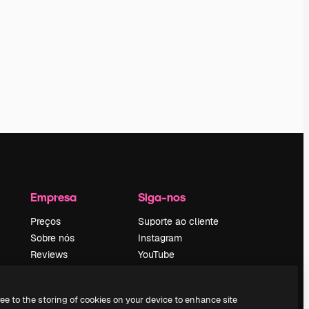
Empresa
Siga-nos
Preços
Suporte ao cliente
Sobre nós
Instagram
Reviews
YouTube
Emprego
LinkedIn
Tendências de
TikTok
ree to the storing of cookies on your device to enhance site
pesquisa
Discord