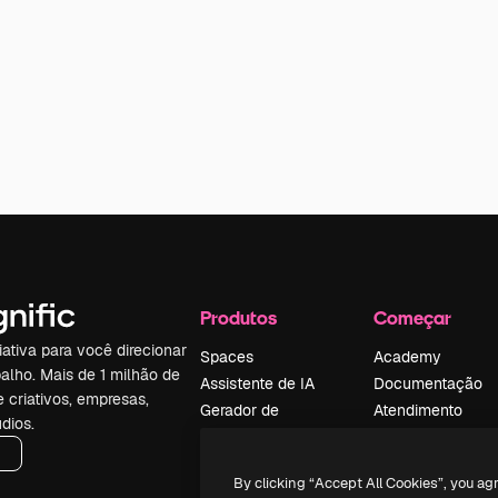
Produtos
Começar
iativa para você direcionar
Spaces
Academy
alho. Mais de 1 milhão de
Assistente de IA
Documentação
e criativos, empresas,
Gerador de
Atendimento
dios.
imagens
Termos e
Gerador de vídeos
condições
By clicking “Accept All Cookies”, you ag
Texto para voz
Política de