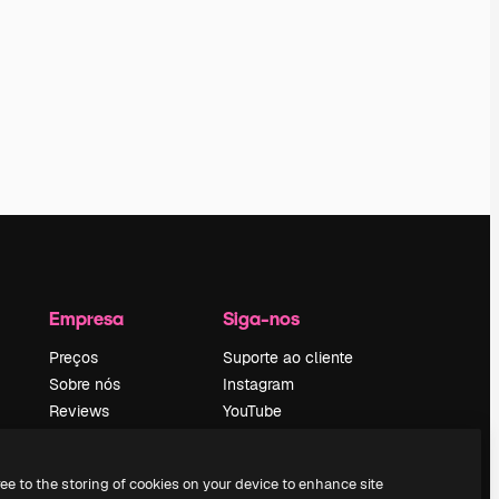
Empresa
Siga-nos
Preços
Suporte ao cliente
Sobre nós
Instagram
Reviews
YouTube
Emprego
LinkedIn
Tendências de
TikTok
ree to the storing of cookies on your device to enhance site
pesquisa
Discord