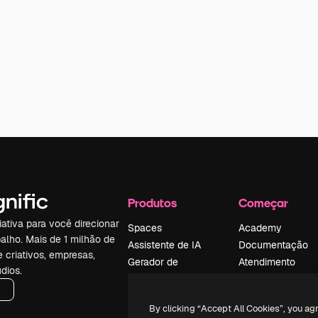
Produtos
Começar
iativa para você direcionar
Spaces
Academy
alho. Mais de 1 milhão de
Assistente de IA
Documentação
e criativos, empresas,
Gerador de
Atendimento
dios.
imagens
Termos e
Gerador de vídeos
condições
By clicking “Accept All Cookies”, you ag
Texto para voz
Política de