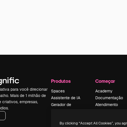
Produtos
Começar
iativa para você direcionar
Spaces
Academy
alho. Mais de 1 milhão de
Assistente de IA
Documentação
e criativos, empresas,
Gerador de
Atendimento
dios.
imagens
Termos e
Gerador de vídeos
condições
By clicking “Accept All Cookies”, you ag
Texto para voz
Política de