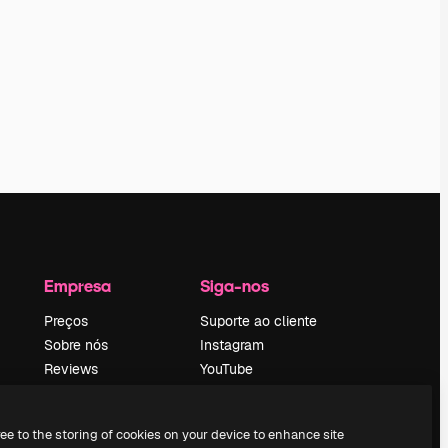
Empresa
Siga-nos
Preços
Suporte ao cliente
Sobre nós
Instagram
Reviews
YouTube
Emprego
LinkedIn
Tendências de
TikTok
ree to the storing of cookies on your device to enhance site
pesquisa
Discord