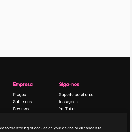
Empresa
Siga-nos
Preços
Suporte ao cliente
Sobre nós
Instagram
Reviews
YouTube
Emprego
LinkedIn
Tendências de
TikTok
ree to the storing of cookies on your device to enhance site
pesquisa
Discord