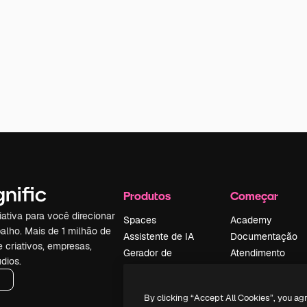
Produtos
Começar
iativa para você direcionar
Spaces
Academy
alho. Mais de 1 milhão de
Assistente de IA
Documentação
e criativos, empresas,
Gerador de
Atendimento
dios.
imagens
Termos e
Gerador de vídeos
condições
By clicking “Accept All Cookies”, you ag
Texto para voz
Política de