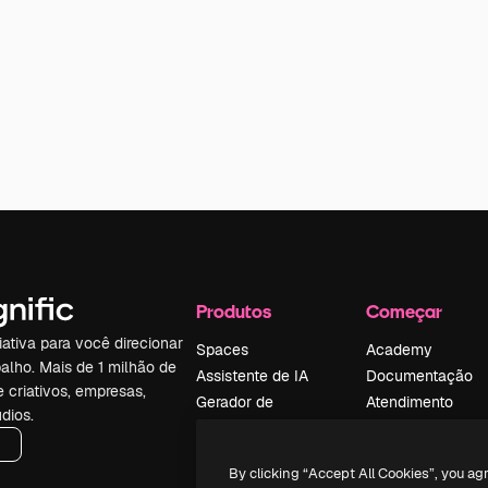
Produtos
Começar
iativa para você direcionar
Spaces
Academy
alho. Mais de 1 milhão de
Assistente de IA
Documentação
e criativos, empresas,
Gerador de
Atendimento
dios.
imagens
Termos e
Gerador de vídeos
condições
By clicking “Accept All Cookies”, you ag
Texto para voz
Política de