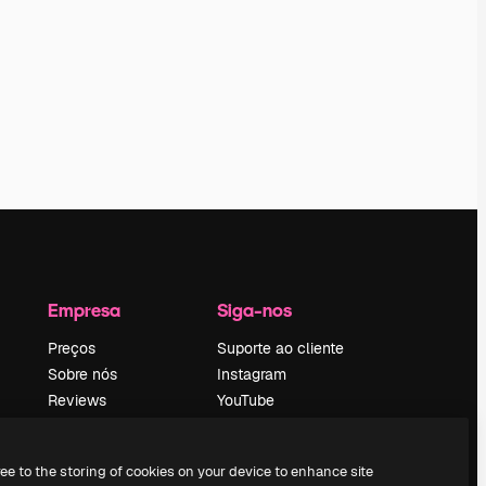
Empresa
Siga-nos
Preços
Suporte ao cliente
Sobre nós
Instagram
Reviews
YouTube
Emprego
LinkedIn
Tendências de
TikTok
ree to the storing of cookies on your device to enhance site
pesquisa
Discord