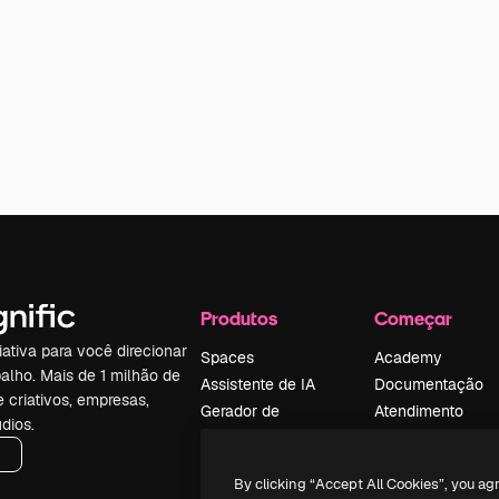
Produtos
Começar
iativa para você direcionar
Spaces
Academy
alho. Mais de 1 milhão de
Assistente de IA
Documentação
e criativos, empresas,
Gerador de
Atendimento
dios.
imagens
Termos e
Gerador de vídeos
condições
By clicking “Accept All Cookies”, you ag
Texto para voz
Política de