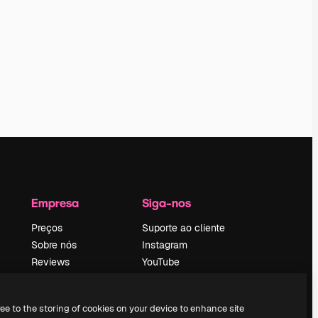
Empresa
Siga-nos
Preços
Suporte ao cliente
Sobre nós
Instagram
Reviews
YouTube
Emprego
LinkedIn
Tendências de
TikTok
ree to the storing of cookies on your device to enhance site
pesquisa
Discord