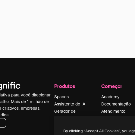
Produtos
Começar
iativa para você direcionar
Spaces
Academy
alho. Mais de 1 milhão de
Assistente de IA
Documentação
e criativos, empresas,
Gerador de
Atendimento
dios.
imagens
Termos e
Gerador de vídeos
condições
By clicking “Accept All Cookies”, you ag
Texto para voz
Política de