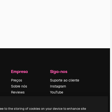
Empresa
Siga-nos
Preços
Suporte ao cliente
Sobre nós
Instagram
Reviews
YouTube
Emprego
LinkedIn
Tendências de
TikTok
ree to the storing of cookies on your device to enhance site
pesquisa
Discord