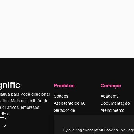
Produtos
Começar
iativa para você direcionar
Spaces
Academy
alho. Mais de 1 milhão de
Assistente de IA
Documentação
e criativos, empresas,
Gerador de
Atendimento
dios.
imagens
Termos e
Gerador de vídeos
condições
By clicking “Accept All Cookies”, you ag
Texto para voz
Política de