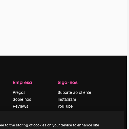
Empresa
Siga-nos
Preços
Suporte ao cliente
Sobre nós
Instagram
Reviews
YouTube
Emprego
LinkedIn
Tendências de
TikTok
ree to the storing of cookies on your device to enhance site
pesquisa
Discord