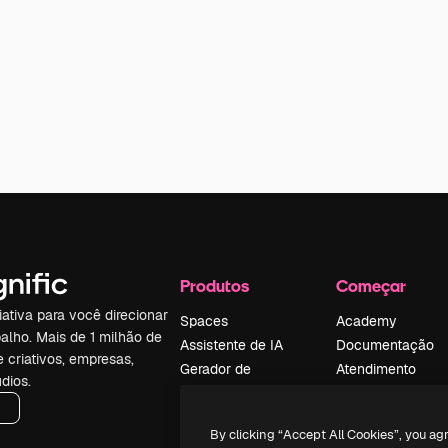
Produtos
Começar
iativa para você direcionar
Spaces
Academy
alho. Mais de 1 milhão de
Assistente de IA
Documentação
e criativos, empresas,
Gerador de
Atendimento
dios.
imagens
Termos e
Gerador de vídeos
condições
By clicking “Accept All Cookies”, you ag
Texto para voz
Política de