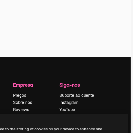
Empresa
Siga-nos
Preços
Suporte ao cliente
Sobre nós
Instagram
Reviews
YouTube
Emprego
LinkedIn
Tendências de
TikTok
ree to the storing of cookies on your device to enhance site
pesquisa
Discord