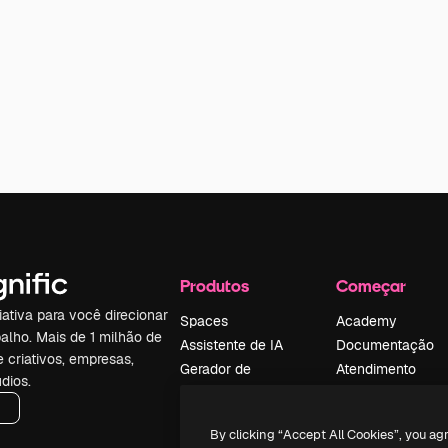
Produtos
Começar
iativa para você direcionar
Spaces
Academy
alho. Mais de 1 milhão de
Assistente de IA
Documentação
e criativos, empresas,
Gerador de
Atendimento
dios.
imagens
Termos e
Gerador de vídeos
condições
By clicking “Accept All Cookies”, you ag
Texto para voz
Política de