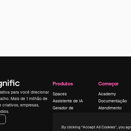
Produtos
Começar
iativa para você direcionar
Spaces
Academy
alho. Mais de 1 milhão de
Assistente de IA
Documentação
e criativos, empresas,
Gerador de
Atendimento
dios.
imagens
Termos e
Gerador de vídeos
condições
By clicking “Accept All Cookies”, you ag
Texto para voz
Política de