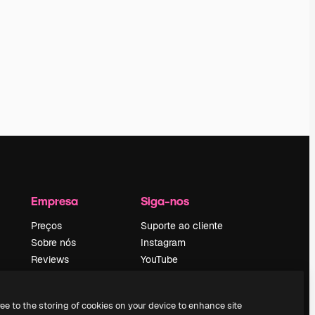
Empresa
Siga-nos
Preços
Suporte ao cliente
Sobre nós
Instagram
Reviews
YouTube
Emprego
LinkedIn
Tendências de
TikTok
ree to the storing of cookies on your device to enhance site
pesquisa
Discord