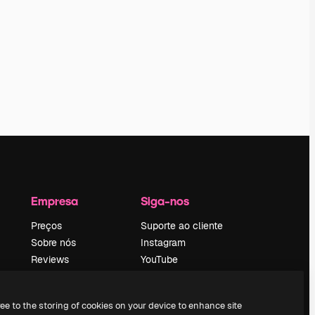
Empresa
Siga-nos
Preços
Suporte ao cliente
Sobre nós
Instagram
Reviews
YouTube
Emprego
LinkedIn
Tendências de
TikTok
ree to the storing of cookies on your device to enhance site
pesquisa
Discord