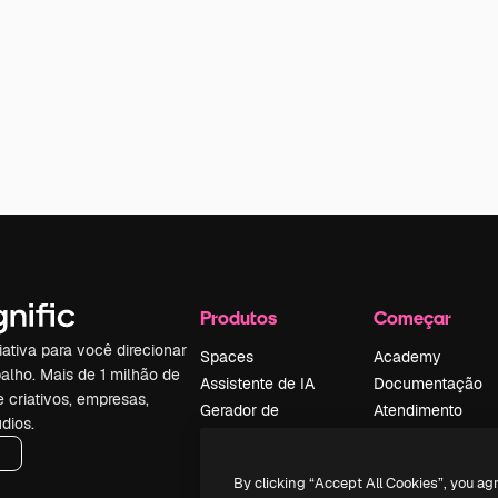
Produtos
Começar
iativa para você direcionar
Spaces
Academy
alho. Mais de 1 milhão de
Assistente de IA
Documentação
e criativos, empresas,
Gerador de
Atendimento
dios.
imagens
Termos e
Gerador de vídeos
condições
By clicking “Accept All Cookies”, you ag
Texto para voz
Política de