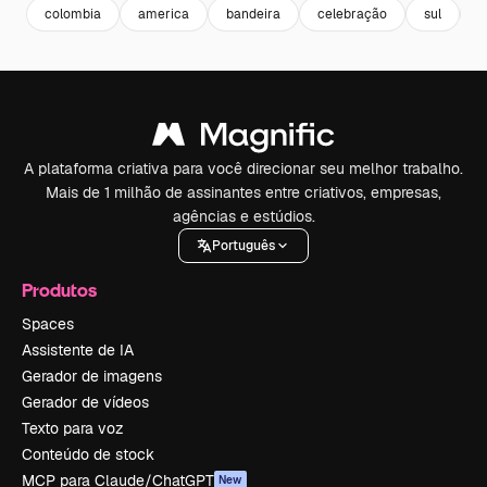
colombia
america
bandeira
celebração
sul
i
A plataforma criativa para você direcionar seu melhor trabalho.
Mais de 1 milhão de assinantes entre criativos, empresas,
agências e estúdios.
Português
Produtos
Spaces
Assistente de IA
Gerador de imagens
Gerador de vídeos
Texto para voz
Conteúdo de stock
MCP para Claude/ChatGPT
New