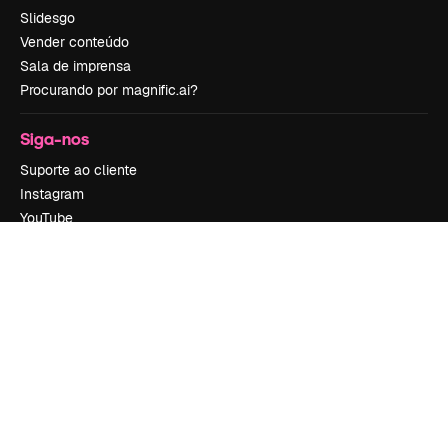
Slidesgo
Vender conteúdo
Sala de imprensa
Procurando por magnific.ai?
Siga-nos
Suporte ao cliente
Instagram
YouTube
LinkedIn
TikTok
Discord
X
Reddit
Copyright © 2010-
2026
Freepik Company S.L.U.
Todos os direitos
reservados
.