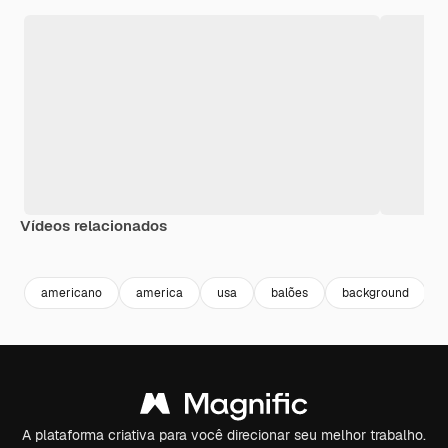
Vídeos relacionados
Premium
Premium
Premium
Premium
americano
america
usa
balões
background
A plataforma criativa para você direcionar seu melhor trabalho.