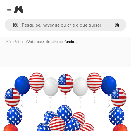
Magnific
Close menu
Pesqui
Início
/
stock
/
Vetores
/
4 de julho de fundo …