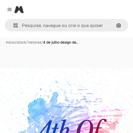
Magnific
Close menu
Pesqui
Início
/
stock
/
Vetores
/
4 de julho design de…