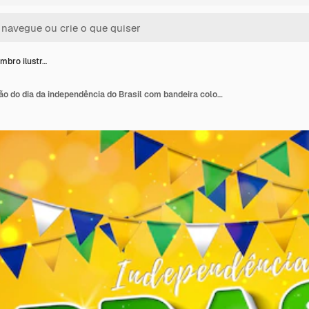
mbro ilustr…
7 de setembro ilustração do dia da independência do Brasil com bandeira colorida do partido e letras 3d