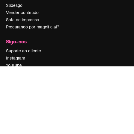
Slidesgo
Vender conteúdo
Sala de imprensa
Procurando por magnific.ai?
Siga-nos
Suporte ao cliente
Instagram
YouTube
LinkedIn
TikTok
Discord
X
Reddit
Copyright © 2010-
2026
Freepik Company S.L.U.
Todos os direitos
reservados
.