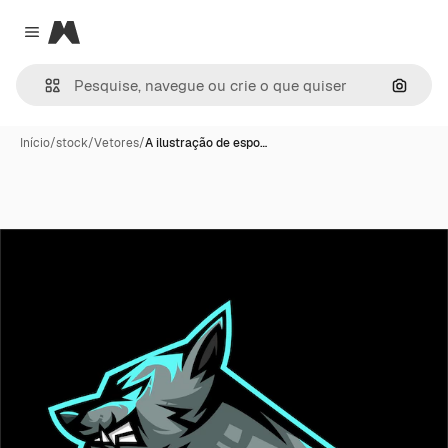
Magnific
Close menu
Pesqui
Início
/
stock
/
Vetores
/
A ilustração de espo…