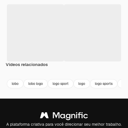
Vídeos relacionados
Premium
Premium
Gerado por IA
Premium
Premium
lobo
lobo logo
logo sport
logo
logo sports
ma
A plataforma criativa para você direcionar seu melhor trabalho.