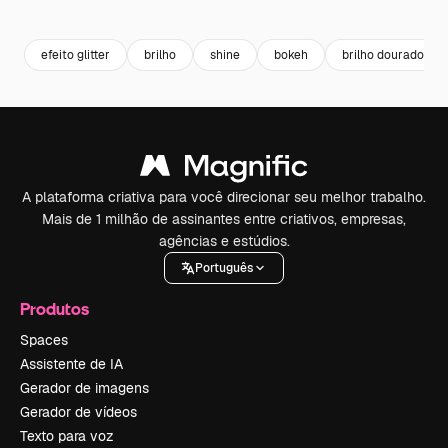
Premium
Premium
Premium
Premium
efeito glitter
brilho
shine
bokeh
brilho dourado
A plataforma criativa para você direcionar seu melhor trabalho.
Mais de 1 milhão de assinantes entre criativos, empresas,
agências e estúdios.
Português
Produtos
Spaces
Assistente de IA
Gerador de imagens
Gerador de vídeos
Texto para voz