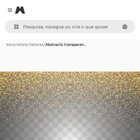
Magnific
Close menu
Pesqui
Início
/
stock
/
Vetores
/
Abstracto transparen…