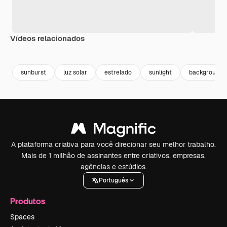
Vídeos relacionados
Premium
Premium
Premium
Premium
sunburst
luz solar
estrelado
sunlight
background c
A plataforma criativa para você direcionar seu melhor trabalho.
Mais de 1 milhão de assinantes entre criativos, empresas,
agências e estúdios.
Português
Produtos
Spaces