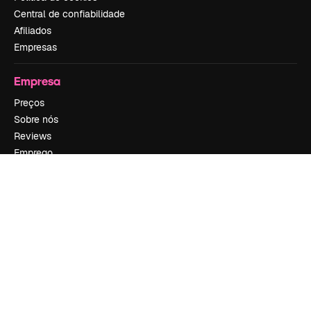
Central de confiabilidade
Afiliados
Empresas
Empresa
Preços
Sobre nós
Reviews
Emprego
Tendências de pesquisa
Blog
Eventos
Slidesgo
Vender conteúdo
Sala de imprensa
Procurando por magnific.ai?
Siga-nos