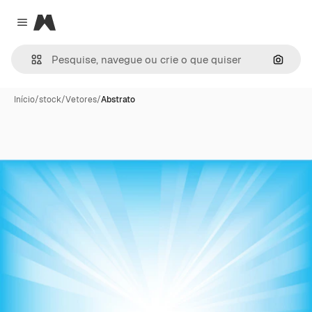
Magnific
Close menu
Pesqui
Início
/
stock
/
Vetores
/
Abstrato