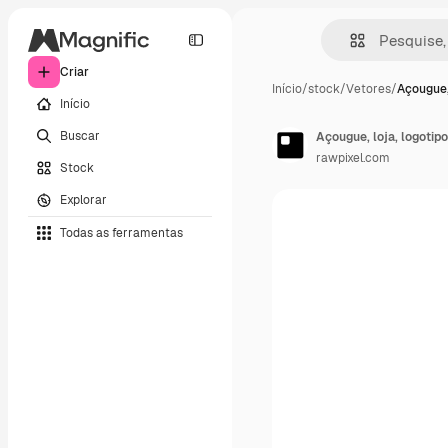
Criar
Início
/
stock
/
Vetores
/
Açougue, 
Início
Buscar
Açougue, loja, logotipo
rawpixel.com
Stock
Explorar
Todas as ferramentas