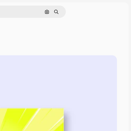
Pesquisar por imagem
Buscar