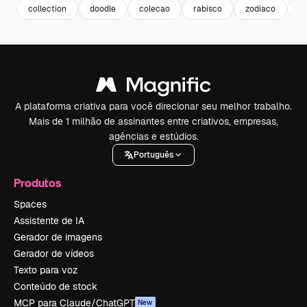
collection
doodle
colecao
rabisco
zodiaco
si
A plataforma criativa para você direcionar seu melhor trabalho.
Mais de 1 milhão de assinantes entre criativos, empresas,
agências e estúdios.
Português
Produtos
Spaces
Assistente de IA
Gerador de imagens
Gerador de vídeos
Texto para voz
Conteúdo de stock
MCP para Claude/ChatGPT
New