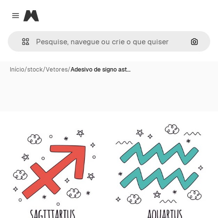
Magnific
Close menu
Pesqui
Início
/
stock
/
Vetores
/
Adesivo de signo ast…