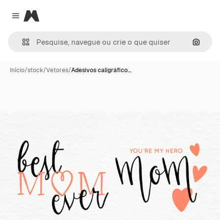
Magnific
Close menu
Pesqui
Início
/
stock
/
Vetores
/
Adesivos caligráfico…