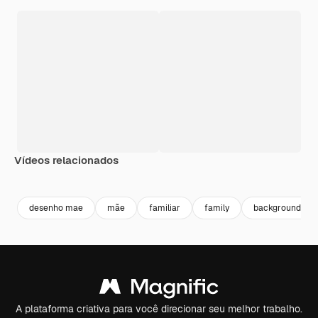
Vídeos relacionados
Premium
Premium
Premium
Premium
desenho mae
mãe
familiar
family
background wo
A plataforma criativa para você direcionar seu melhor trabalho.