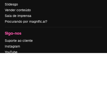
Slidesgo
Vender conteúdo
Sala de imprensa
Procurando por magnific.ai?
Siga-nos
Suporte ao cliente
Instagram
YouTube
LinkedIn
TikTok
Discord
X
Reddit
Copyright © 2010-
2026
Freepik Company S.L.U.
Todos os direitos
reservados
.